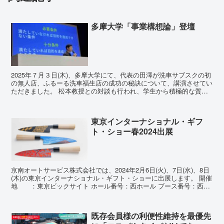
多摩大学「事業構想論」登壇
2025年７月３日(木)、多摩大学にて、代表の田澤が洗車サブスクの初
の無人店、ふるーる洗車福生店の成功の秘訣について、講演させてい
ただきました。 松本教授との対談も行われ、学生から積極的な質問
も出ました。事業構想への関心の高さを窺い知ること...
東京インターナショナル・ギフ
ト・ショー春2024出展
京南オートサービス株式会社では、2024年2月6日(火)、7日(水)、8日
(木)の東京インターナショナル・ギフト・ショーに出展します。 開催
地 ：東京ビックサイト ホール番号：西ホール ブース番号：西2
T-22-20 包丁に日本らしい『...
既存会員様の利便性維持を最優先