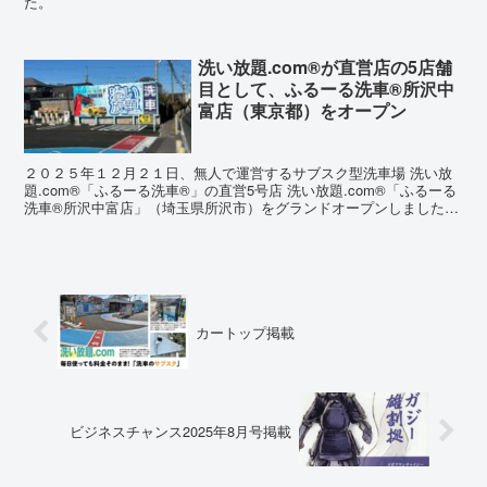
た。
洗い放題.com®︎が直営店の5店舗
目として、ふるーる洗車®所沢中
富店（東京都）をオープン
２０２５年１２月２１日、無人で運営するサブスク型洗車場 洗い放
題.com®「ふるーる洗車®」の直営5号店 洗い放題.com®「ふるーる
洗車®所沢中富店」（埼玉県所沢市）をグランドオープンしました。
ふるーる洗車として最大級の広さを誇り、屋根...
カートップ掲載
ビジネスチャンス2025年8月号掲載