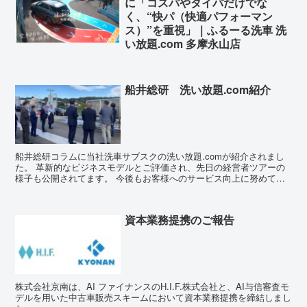
に「コスパやタイパだけでな
く、“快パ（快適パフォーマン
ス）”を重視」｜ふるーる洗車 洗
い放題.com 多摩永山店
船井総研 洗い放題.com紹介
船井総研コラムに当社洗車サブスクの洗い放題.comが紹介されまし
た。 革新的なビジネスモデルとご評価され、先日の経営者ツアーの
様子も公開されてます。 今後もお客様へのサービス向上に努めて参
ります。
資本業務提携のご報告
株式会社京南は、AI ファイナンスのH.I.F.株式会社と、AI与信審査モ
デルを用いた中古車販売スキームにおいて資本業務提携を締結しまし