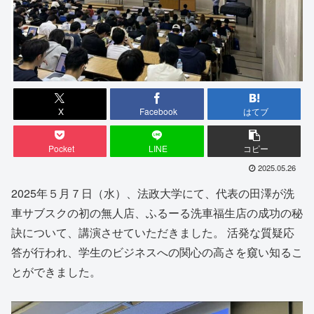
X
Facebook
はてブ
Pocket
LINE
コピー
2025.05.26
2025年５月７日（水）、法政大学にて、代表の田澤が洗
車サブスクの初の無人店、ふるーる洗車福生店の成功の秘
訣について、講演させていただきました。 活発な質疑応
答が行われ、学生のビジネスへの関心の高さを窺い知るこ
とができました。